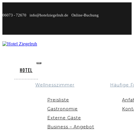
|
|
06073 - 72670
info@hotelziegelruh.de
Online-Buchung
Hotel
Wellnesszimmer
Häufige F
Preisliste
Anfa
Gastronomie
Kont
Externe Gäste
Business – Angebot