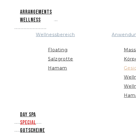
Arrangements
Wellness
Wellnessbereich
Anwendu
Floating
Mass
Salzgrotte
Körp
Hamam
Gesi
Well
Well
Ham
Day Spa
Special
Gutscheine