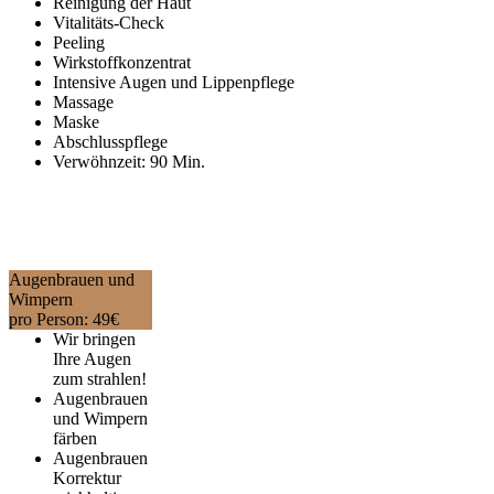
Reinigung der Haut
Vitalitäts-Check
Peeling
Wirkstoffkonzentrat
Intensive Augen und Lippenpflege
Massage
Maske
Abschlusspflege
Verwöhnzeit: 90 Min.
Augenbrauen und
Wimpern
pro Person:
49
€
Wir bringen
Ihre Augen
zum strahlen!
Augenbrauen
und Wimpern
färben
Augenbrauen
Korrektur