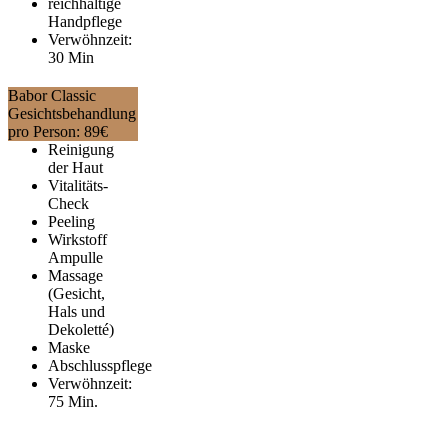
reichhaltige
Handpflege
Verwöhnzeit:
30 Min
Babor Classic
Gesichtsbehandlung
pro Person:
89
€
Reinigung
der Haut
Vitalitäts-
Check
Peeling
Wirkstoff
Ampulle
Massage
(Gesicht,
Hals und
Dekoletté)
Maske
Abschlusspflege
Verwöhnzeit:
75 Min.