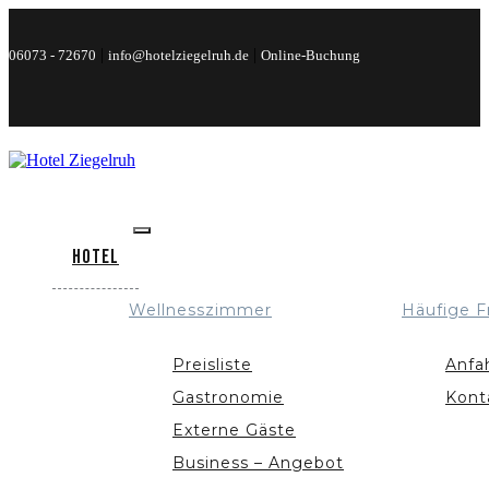
|
|
06073 - 72670
info@hotelziegelruh.de
Online-Buchung
Hotel
Wellnesszimmer
Häufige F
Preisliste
Anfa
Gastronomie
Kont
Externe Gäste
Business – Angebot