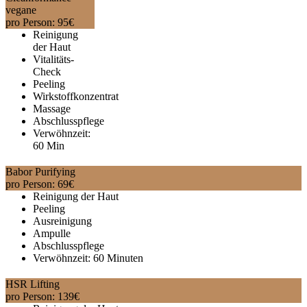
vegane
pro Person:
95
€
Reinigung
der Haut
Vitalitäts-
Check
Peeling
Wirkstoffkonzentrat
Massage
Abschlusspflege
Verwöhnzeit:
60 Min
Babor Purifying
pro Person:
69
€
Reinigung der Haut
Peeling
Ausreinigung
Ampulle
Abschlusspflege
Verwöhnzeit: 60 Minuten
HSR Lifting
pro Person:
139
€