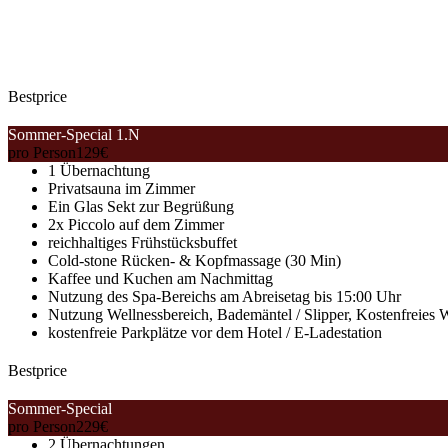
Bestprice
Sommer-Special 1.N
pro Person
129
€
1 Übernachtung
Privatsauna im Zimmer
Ein Glas Sekt zur Begrüßung
2x Piccolo auf dem Zimmer
reichhaltiges Frühstücksbuffet
Cold-stone Rücken- & Kopfmassage (30 Min)
Kaffee und Kuchen am Nachmittag
Nutzung des Spa-Bereichs am Abreisetag bis 15:00 Uhr
Nutzung Wellnessbereich, Bademäntel / Slipper, Kostenfreie
kostenfreie Parkplätze vor dem Hotel / E-Ladestation
Bestprice
Sommer-Special
pro Person
229
€
2 Übernachtungen