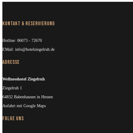
Kontakt & Reservierung
Hotline:
06073 - 72670
EMail:
info@hotelziegelruh.de
Adresse
Wellnesshotel Ziegelruh
Ziegelruh 1
64832 Babenhausen in Hessen
Anfahrt mit Google Maps
Folge uns