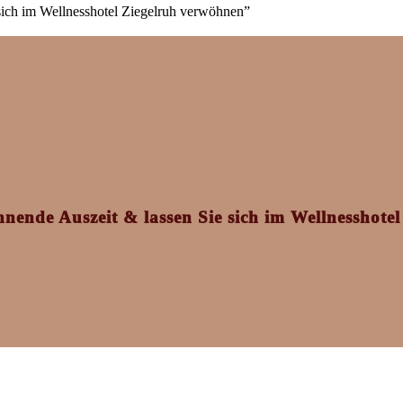
sich im Wellnesshotel Ziegelruh verwöhnen”
nnende Auszeit & lassen Sie sich im Wellnesshot