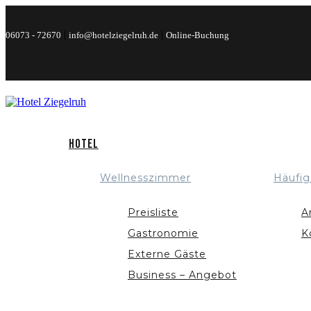
|
|
06073 - 72670
info@hotelziegelruh.de
Online-Buchung
Hotel
Wellnesszimmer
Häufig
Preisliste
A
Gastronomie
K
Externe Gäste
Business – Angebot