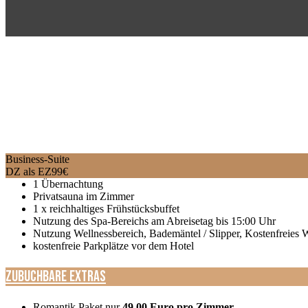
Business-Suite
DZ als EZ
99
€
1 Übernachtung
Privatsauna im Zimmer
1 x reichhaltiges Frühstücksbuffet
Nutzung des Spa-Bereichs am Abreisetag bis 15:00 Uhr
Nutzung Wellnessbereich, Bademäntel / Slipper, Kostenfreie
kostenfreie Parkplätze vor dem Hotel
Zubuchbare Extras
Romantik Paket nur
49,00 Euro pro Zimmer