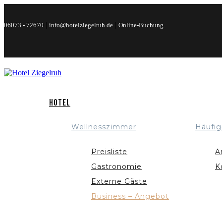
|
|
06073 - 72670
info@hotelziegelruh.de
Online-Buchung
Hotel
Wellnesszimmer
Häufig
Preisliste
A
Gastronomie
K
Externe Gäste
Business – Angebot