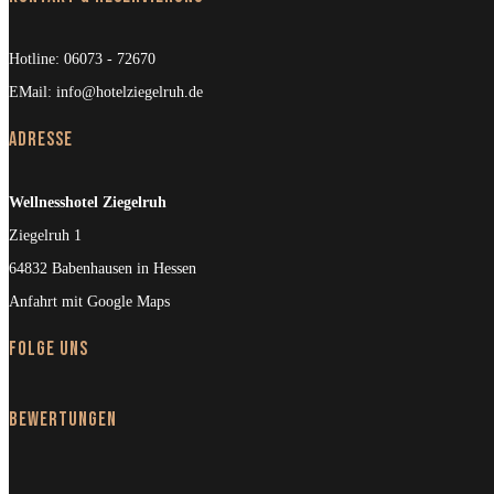
Hotline:
06073 - 72670
EMail:
info@hotelziegelruh.de
Adresse
Wellnesshotel Ziegelruh
Ziegelruh 1
64832 Babenhausen in Hessen
Anfahrt mit Google Maps
Folge uns
Bewertungen