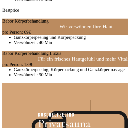
Bestprice
Babor Körperbehandlung
Wir verwöhnen Ihre Haut
pro Person:
69
€
Ganzkörperpeeling und Körperpackung
Verwöhnzeit: 40 Min
Babor Körperbehandlung Luxus
Für ein frisches Hautgefühl und mehr Vitali
pro Person:
139
€
Ganzkörperpeeling, Körperpackung und Ganzkörpermassage
Verwöhnzeit: 90 Min
KUSCHELFEELING
Privatsauna