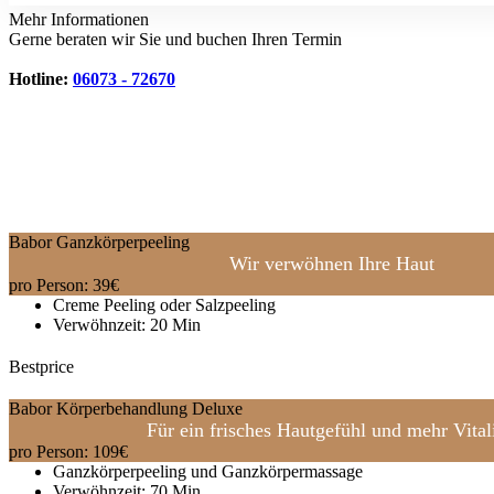
Mehr Informationen
Gerne beraten wir Sie und buchen Ihren Termin
Hotline:
06073 - 72670
Babor Ganzkörperpeeling
Wir verwöhnen Ihre Haut
pro Person:
39
€
Creme Peeling oder Salzpeeling
Verwöhnzeit: 20 Min
Bestprice
Babor Körperbehandlung Deluxe
Für ein frisches Hautgefühl und mehr Vitali
pro Person:
109
€
Ganzkörperpeeling und Ganzkörpermassage
Verwöhnzeit: 70 Min