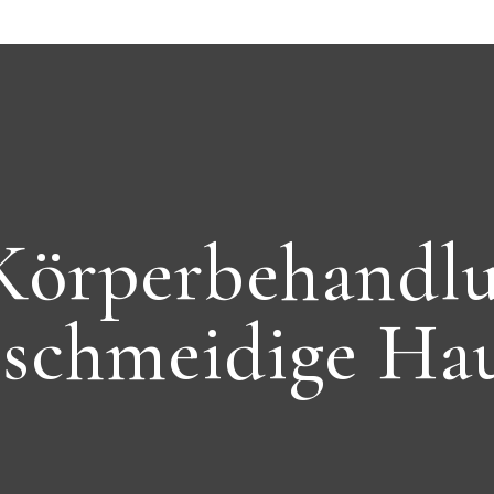
 Körperbehandlu
eschmeidige Ha