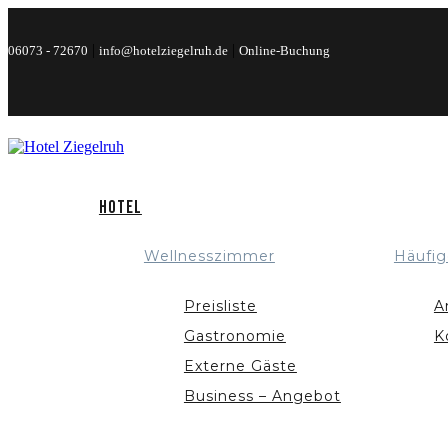
|
|
06073 - 72670
info@hotelziegelruh.de
Online-Buchung
Hotel
Wellnesszimmer
Häufig
Preisliste
A
Gastronomie
K
Externe Gäste
Business – Angebot