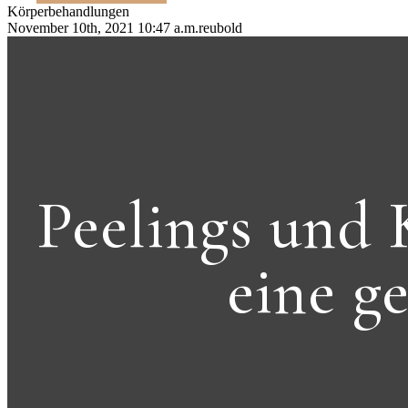
Körperbehandlungen
November 10th, 2021 10:47 a.m.
reubold
Peelings und
eine g