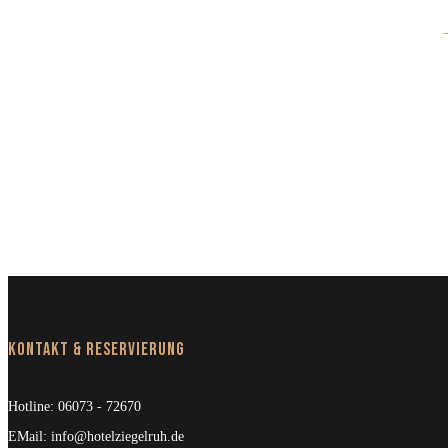
Kontakt & Reservierung
Hotline:
06073 - 72670
EMail:
info@hotelziegelruh.de