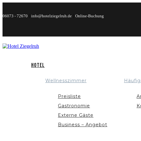
|
|
06073 - 72670
info@hotelziegelruh.de
Online-Buchung
Hotel
Wellnesszimmer
Häufig
Preisliste
A
Gastronomie
K
Externe Gäste
Business – Angebot