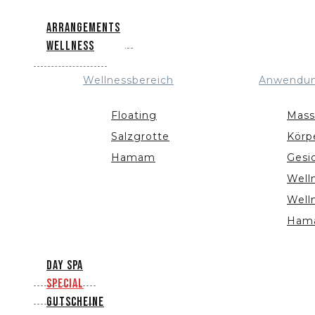
Arrangements
Wellness
Wellnessbereich
Anwendu
Floating
Mass
Salzgrotte
Körp
Hamam
Gesi
Well
Well
Ham
Day Spa
Special
Gutscheine