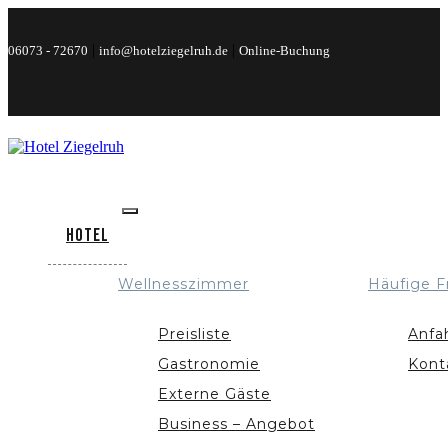
|
|
06073 - 72670
info@hotelziegelruh.de
Online-Buchung
Hotel
Wellnesszimmer
Häufige F
Preisliste
Anfa
Gastronomie
Kont
Externe Gäste
Business – Angebot