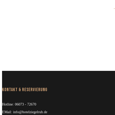
Kontakt & Reservierung
Hotline:
06073 - 72670
EMail:
info@hotelziegelruh.de