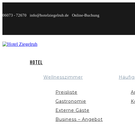
|
|
06073 - 72670
info@hotelziegelruh.de
Online-Buchung
Hotel
Wellnesszimmer
Häufig
Preisliste
A
Gastronomie
K
Externe Gäste
Business – Angebot