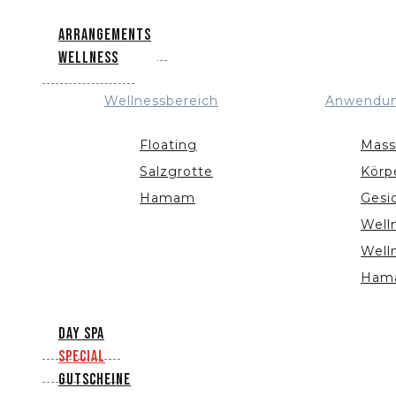
Arrangements
Wellness
Wellnessbereich
Anwendu
Floating
Mass
Salzgrotte
Körp
Hamam
Gesi
Well
Well
Ham
Day Spa
Special
Gutscheine