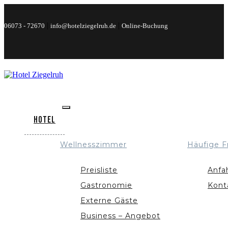
|
|
06073 - 72670
info@hotelziegelruh.de
Online-Buchung
Hotel
Wellnesszimmer
Häufige F
Preisliste
Anfa
Gastronomie
Kont
Externe Gäste
Business – Angebot