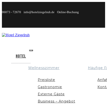
|
|
06073 - 72670
info@hotelziegelruh.de
Online-Buchung
Hotel
Wellnesszimmer
Häufige F
Preisliste
Anfa
Gastronomie
Kont
Externe Gäste
Business – Angebot