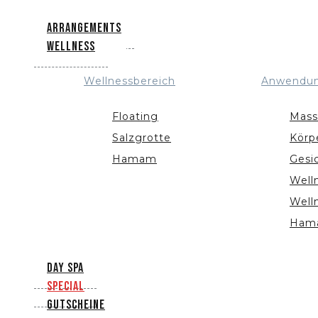
Arrangements
Wellness
Wellnessbereich
Anwendu
Floating
Mass
Salzgrotte
Körp
Hamam
Gesi
Well
Well
Ham
Day Spa
Special
Gutscheine